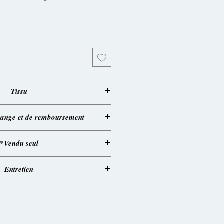
x
motionnel
Tissu
on / Origine Cameroun
change et de remboursement
on/confection: France
s conditions générales
*Vendu seul
Entretien