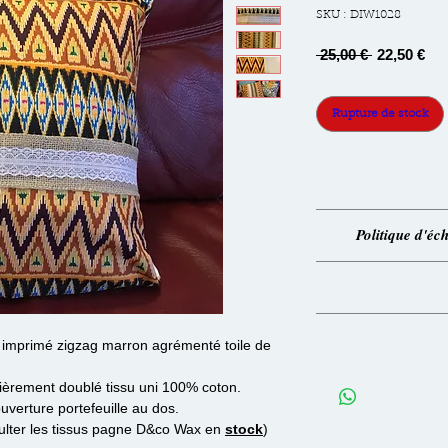
SKU : DIW1028
Prix
Pri
 25,00 € 
22,50 €
original
pro
Rupture de stock
100% cot
Politique d'é
Concepti
*Voir no
 imprimé zigzag marron agrémenté toile de
tièrement doublé tissu uni 100% coton.
uverture portefeuille au dos.
sulter les tissus pagne D&co Wax en
stock
)