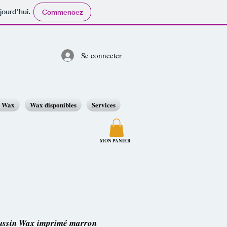
jourd'hui.
Commencez
Se connecter
o Wax
Wax disponibles
Services
MON PANIER
ussin Wax imprimé marron