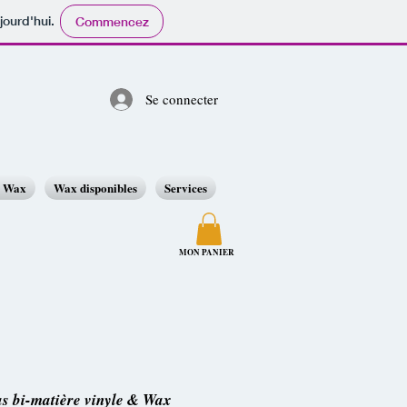
jourd'hui.
Commencez
Se connecter
o Wax
Wax disponibles
Services
MON PANIER
as bi-matière vinyle & Wax