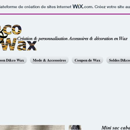
lateforme de création de sites internet
.com
. Créez votre site au
Création & personnalisation Accessoires & décoration en Wax
ison D&co Wax
Mode & Accessoires
Coupon de Wax
Soldes D&c
Mini sac cab