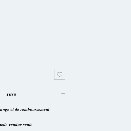
tionnel
Tissu
on / Origine Cameroun
change et de remboursement
on/confection: France
s conditions générales
ette vendue seule