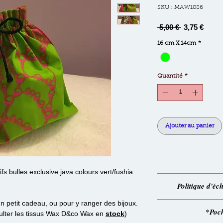
SKU : MAW1086
Prix
Prix
 5,00 € 
3,75 €
original
promo
16 cm X 14cm
*
Quantité
*
Ajouter au panier
s bulles exclusive java colours vert/fushia.
100% cot
Politique d'é
Concepti
un petit cadeau, ou pour y ranger des bijoux.
Voir no
*Poch
sulter les tissus Wax D&co Wax en
stock
)